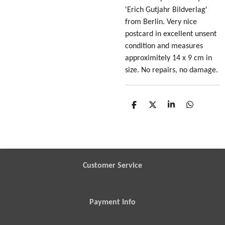
'Erich Gutjahr Bildverlag'
from Berlin. Very nice
postcard in excellent unsent
condition
and measures
approximitely 14 x 9 cm in
size
. No repairs, no damage.
S
S
S
S
h
h
h
h
a
a
a
a
r
r
r
r
e
e
e
e
Customer Service
Payment Info